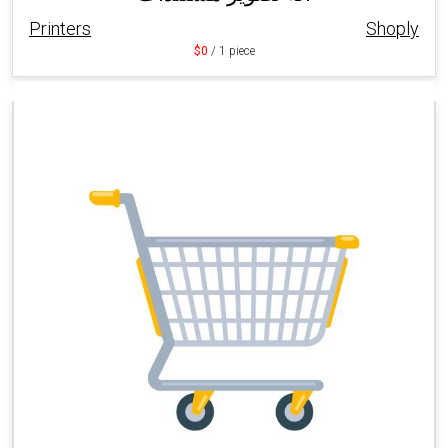
Printers
Shoply
$0
/ 1 piece