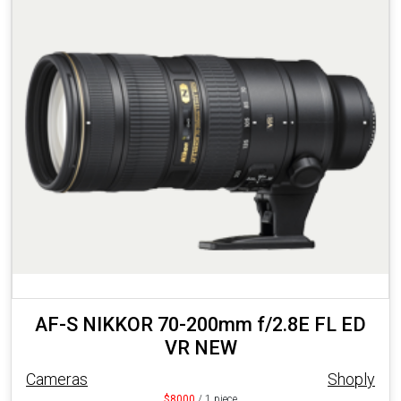
AF-S NIKKOR 70-200mm f/2.8E FL ED
VR NEW
Cameras
Shoply
$8000
/ 1 piece