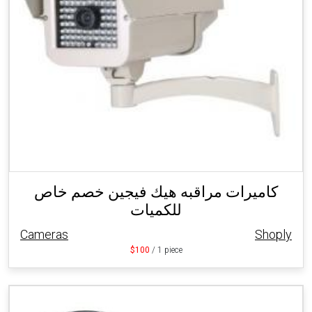
كاميرات مراقبه هيك فيجين خصم خاص
للكميات
Cameras
Shoply
$100
/ 1 piece