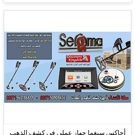
أجاكس سيغما جهاز عملي في كشف الذهب