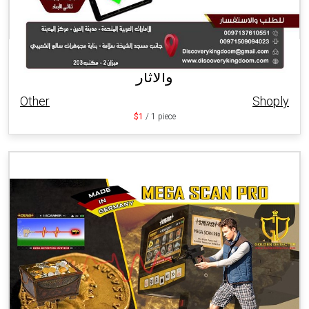
جهاز أجاكس بريميرو مستكشف الذهب
والأثار
Other
Shoply
$1
/ 1 piece