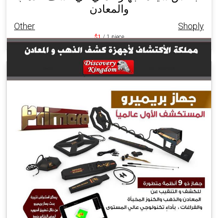
والمعادن
Other
Shoply
$1
/ 1 piece