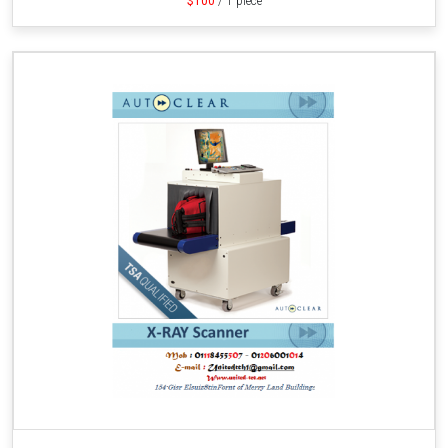
$100
/ 1 piece