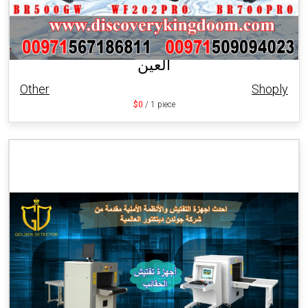
العين
Other
Shoply
$0
/ 1 piece