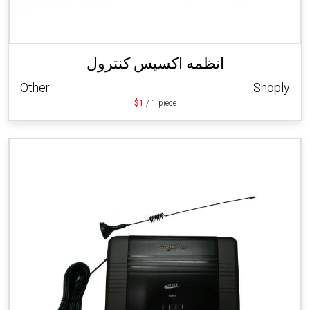
انظمه اكسيس كنترول
Other
Shoply
$1
/ 1 piece