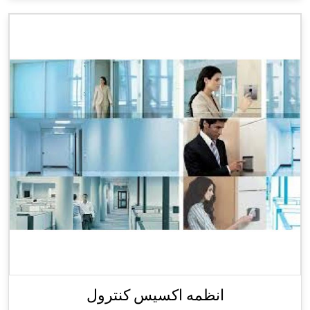
انظمه اكسيس كنترول