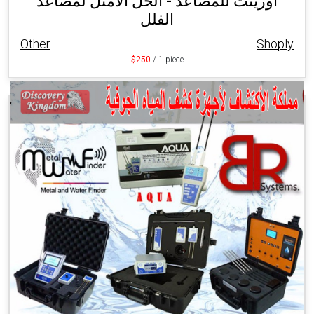
اورينت للمصاعد - الحل الامثل لمصاعد
الفلل
Other
Shoply
$250
/ 1 piece